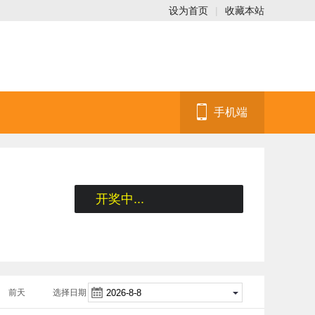
设为首页
|
收藏本站
手机端
开奖中...
前天
选择日期