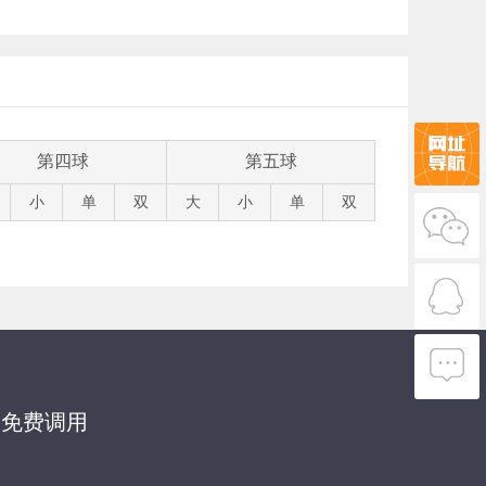
第四球
第五球
小
单
双
大
小
单
双
免费调用