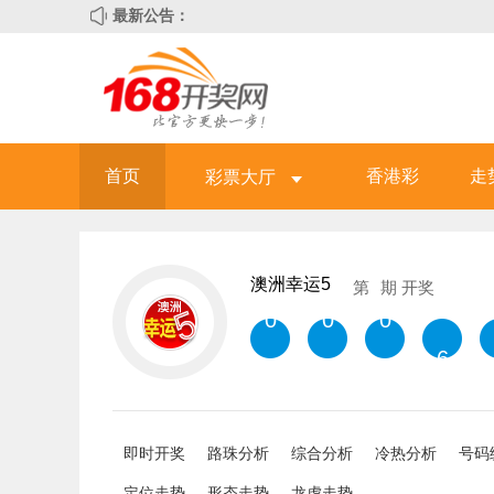
最新公告：
首页
香港彩
走
彩票大厅
澳洲幸运5
第
期 开奖
4
0
6
5
即时开奖
路珠分析
综合分析
冷热分析
号码
定位走势
形态走势
龙虎走势