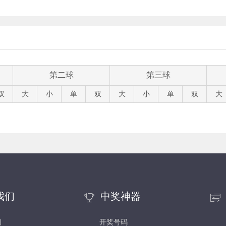
第二球
第三球
双
大
小
单
双
大
小
单
双
大
我们
中奖神器
们
开奖号码