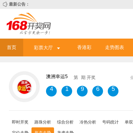
最新公告：
首页
香港彩
走势图表
彩票大厅
澳洲幸运5
第
期 开奖
8
9
1
3
5
即时开奖
路珠分析
综合分析
冷热分析
号码统计
单双
定位走势
形态走势
龙虎走势