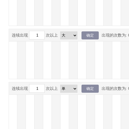
连续出现
次以上
出现的次数为:
连续出现
次以上
出现的次数为: