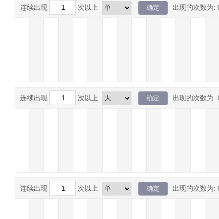
连续出现
次以上
出现的次数为:
连续出现
次以上
出现的次数为:
连续出现
次以上
出现的次数为: