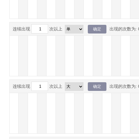
连续出现
次以上
出现的次数为:
连续出现
次以上
出现的次数为: