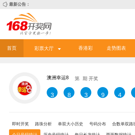
最新公告：
首页
香港彩
走势图表
彩票大厅
澳洲幸运8
第
期 开奖
6
9
7
8
9
即时开奖
路珠分析
单双大小历史
号码分布
合数单双路
今日号码统计
历史号码统计
每日长龙统计
两面数据统计