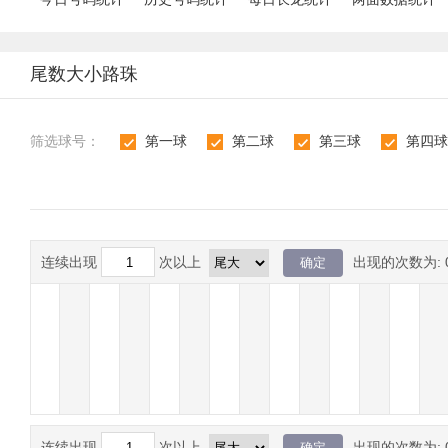
尾数大小路珠
筛选球号：
第一球
第二球
第三球
第四球
1
2
3
4
连续出现
次以上
出现的次数为:
连续出现
次以上
出现的次数为: