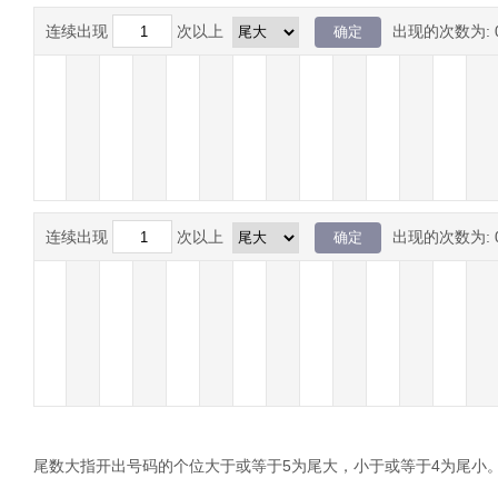
连续出现
次以上
出现的次数为:
连续出现
次以上
出现的次数为:
尾数大指开出号码的个位大于或等于5为尾大，小于或等于4为尾小