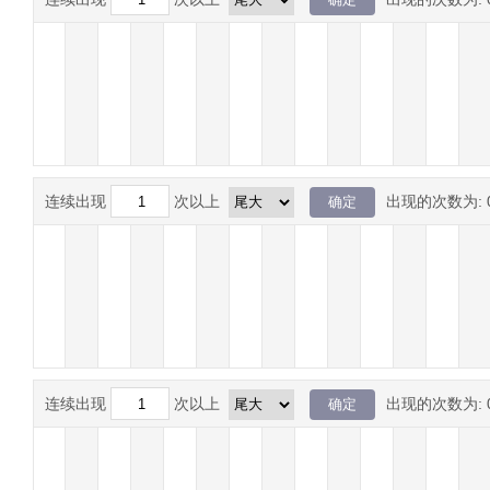
连续出现
次以上
出现的次数为:
连续出现
次以上
出现的次数为: