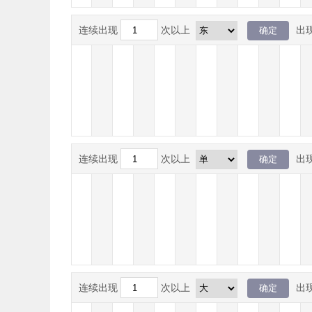
连续出现
次以上
出
连续出现
次以上
出
连续出现
次以上
出