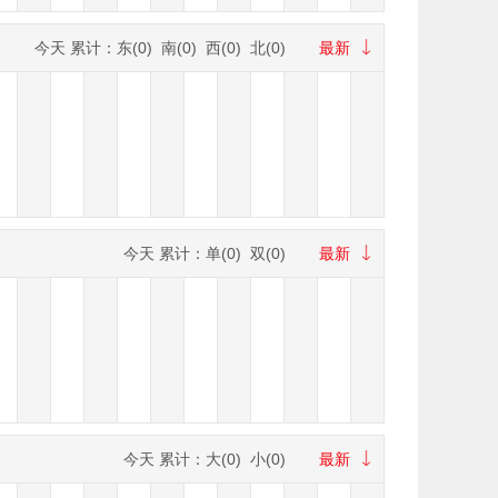
今天
累计：东(
0
) 南(
0
) 西(
0
) 北(
0
)
最新
今天
累计：单(
0
) 双(
0
)
最新
今天
累计：大(
0
) 小(
0
)
最新