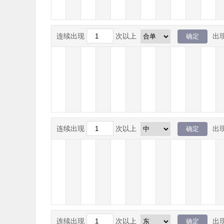
连续出现
次以上
出
连续出现
次以上
出
连续出现
次以上
出