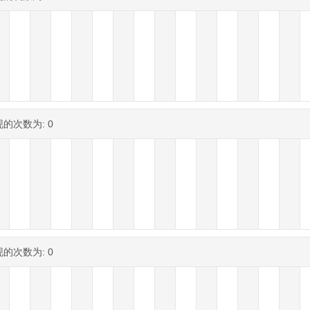
现的次数为:
0
现的次数为:
0