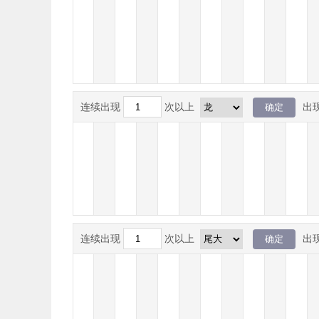
连续出现
次以上
出
连续出现
次以上
出