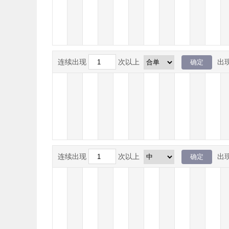
连续出现
次以上
出
连续出现
次以上
出