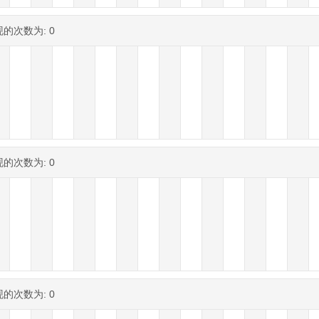
现的次数为:
0
现的次数为:
0
现的次数为:
0