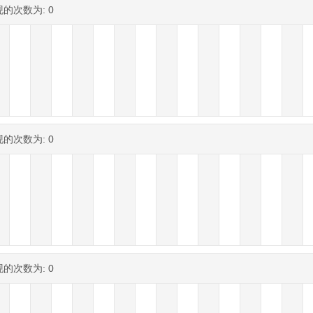
现的次数为:
0
现的次数为:
0
现的次数为:
0