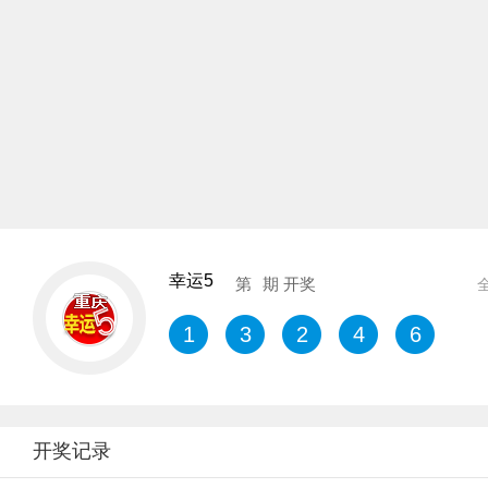
幸运5
第
期 开奖
1
3
2
4
6
开奖记录