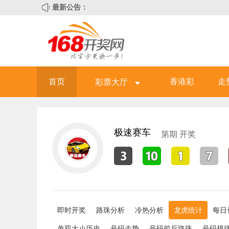
最新公告：
首页
香港彩
走
彩票大厅
极速赛车
第
期 开奖
即时开奖
路珠分析
冷热分析
龙虎统计
每日
单双大小历史
号码走势
号码前后路珠
号码规