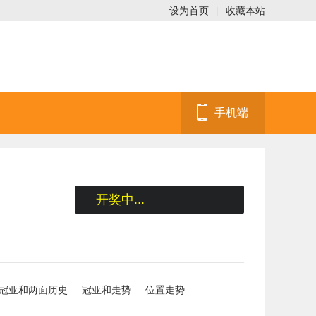
设为首页
|
收藏本站
手机端
开奖中...
冠亚和两面历史
冠亚和走势
位置走势