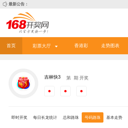
最新公告：
首页
香港彩
走势图表
彩票大厅
吉林快3
第
期 开奖
即时开奖
每日长龙统计
总和路珠
号码路珠
基本走势