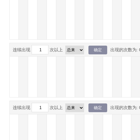
连续出现
次以上
出现的次数为:
连续出现
次以上
出现的次数为: