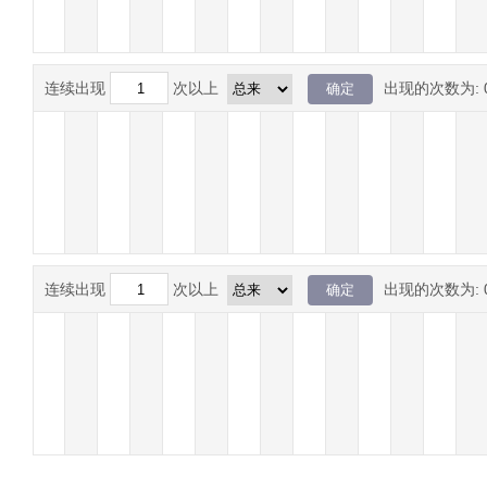
连续出现
次以上
出现的次数为:
连续出现
次以上
出现的次数为: