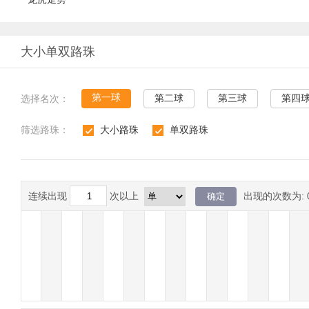
大小单双路珠
第一球
第二球
第三球
第四
选择名次：
筛选路珠：
大小路珠
单双路珠
2
1
连续出现
次以上
出现的次数为: