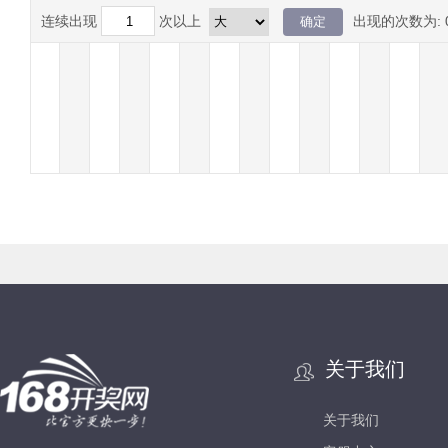
连续出现
次以上
出现的次数为:
关于我们
关于我们