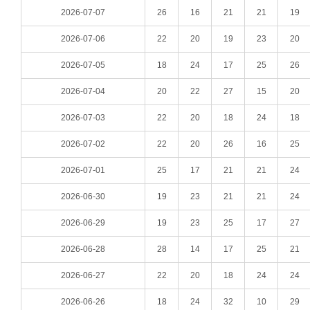
2026-07-07
26
16
21
21
19
2026-07-06
22
20
19
23
20
2026-07-05
18
24
17
25
26
2026-07-04
20
22
27
15
20
2026-07-03
22
20
18
24
18
2026-07-02
22
20
26
16
25
2026-07-01
25
17
21
21
24
2026-06-30
19
23
21
21
24
2026-06-29
19
23
25
17
27
2026-06-28
28
14
17
25
21
2026-06-27
22
20
18
24
24
2026-06-26
18
24
32
10
29