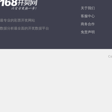
关于我们
客服中心
最专业的彩票开奖网站
商务合作
数据分析最全面的开奖数据平台
免责声明
Co