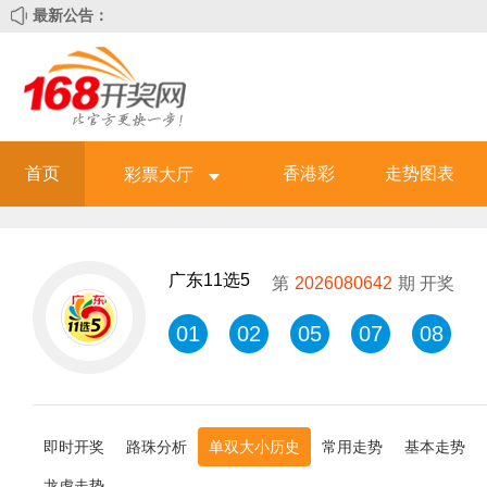
最新公告：
首页
香港彩
走势图表
彩票大厅
广东11选5
第
2026080642
期 开奖
01
02
05
07
08
即时开奖
路珠分析
单双大小历史
常用走势
基本走势
龙虎走势