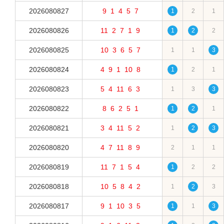
2026080827
9
1
4
5
7
1
2
1
2026080826
11
2
7
1
9
1
2
2
2026080825
10
3
6
5
7
1
1
3
2026080824
4
9
1
10
8
1
2
1
2026080823
5
4
11
6
3
1
3
3
2026080822
8
6
2
5
1
1
2
1
2026080821
3
4
11
5
2
1
2
3
2026080820
4
7
11
8
9
2
1
1
2026080819
11
7
1
5
4
1
2
2
2026080818
10
5
8
4
2
1
2
3
2026080817
9
1
10
3
5
1
1
3