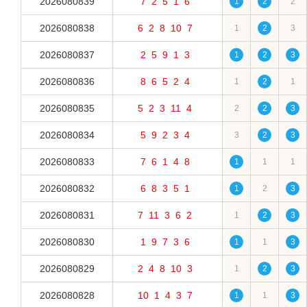
2026080839
7
2
5
1
6
1
2
2
2026080838
6
2
8
10
7
1
2
3
2026080837
2
5
9
1
3
1
2
3
2026080836
8
6
5
2
4
1
2
1
2026080835
5
2
3
11
4
2
2
3
2026080834
5
9
2
3
4
3
2
3
2026080833
7
6
1
4
8
1
1
1
2026080832
6
8
3
5
1
1
2
3
2026080831
7
11
3
6
2
1
2
3
2026080830
1
9
7
3
6
1
1
3
2026080829
2
4
8
10
3
1
2
3
2026080828
10
1
4
3
7
1
1
3