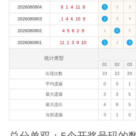
2026080804
6
1
4
11
8
1
2
3
2026080803
1
4
6
10
9
1
3
4
2026080802
4
5
6
2
9
1
2
5
2026080801
11
1
3
9
10
1
1
3
统计类型
01
02
03
出现次数
23
22
20
平均遗漏
0
0
1
最大遗漏
3
3
5
最大连出
4
8
5
当前遗漏
3
1
0