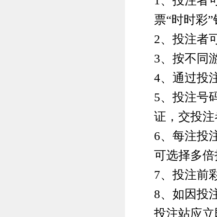
1、投注者
票“时时彩
2、投注者
3、按不同
4、通过投
5、投注号
证，交投注
6、每注投
可选择多倍
7、投注前
8、如因投
投注站应立