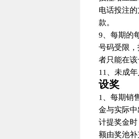
电话投注的
款。
9、每期的
号码受限，
者只能在该
11、未成
设奖
1、每期销
金与实际中
计提奖金时
额由奖池补