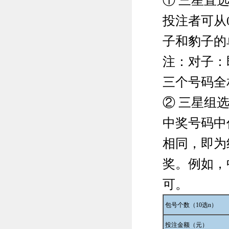
①
三星直
投注者可从
子和豹子的
注：对子：
三个号码全
②
三星组
中奖号码中
相同，即为
奖。例如，中 
可。
包号个数（10选n）
投注金额（元）