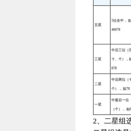
5位全中， 
五星
46878
中后三位（
三星
十、个），
878
中后两位（
二星
个）， 如78
中最后一位
一星
（个）， 如
2、二星组