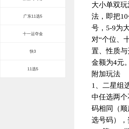
大小单双玩
法，即把10
广东11选5
号，5-9为
十一运夺金
对“个位、
置、性质与
快3
金额为4元
11选5
附加玩法
1、二星组
中任选两个
码相同（顺
选号码），