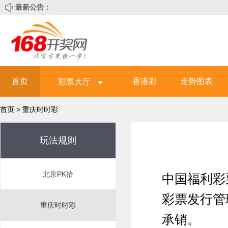
最新公告：
首页
香港彩
走势图表
彩票大厅
首页 > 重庆时时彩
玩法规则
北京PK拾
中国福利彩
彩票发行管
重庆时时彩
承销。