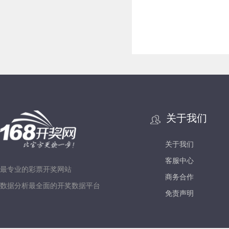
关于我们
关于我们
客服中心
最专业的彩票开奖网站
商务合作
数据分析最全面的开奖数据平台
免责声明