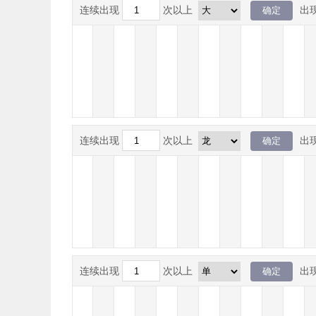
连续出现
次以上
出
连续出现
次以上
出
连续出现
次以上
出