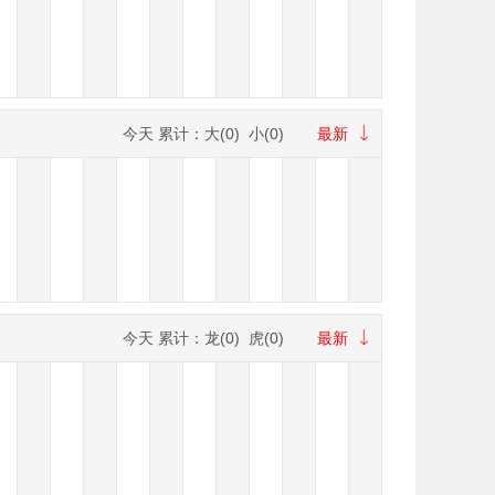
今天
累计：大(
0
) 小(
0
)
最新
今天
累计：龙(
0
) 虎(
0
)
最新