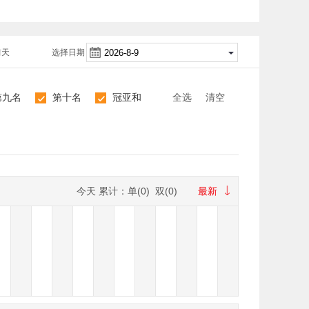
前天
选择日期
第九名
第十名
冠亚和
全选
清空
10
11
今天
累计：单(
0
) 双(
0
)
最新