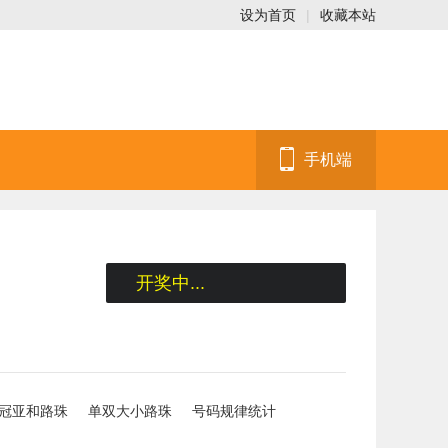
设为首页
|
收藏本站
手机端
开奖中...
冠亚和路珠
单双大小路珠
号码规律统计