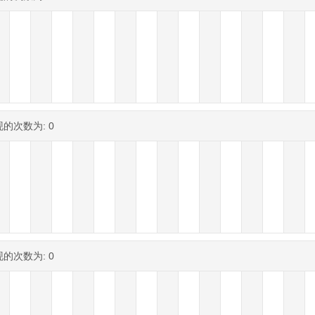
现的次数为:
0
现的次数为:
0