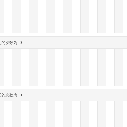
现的次数为:
0
现的次数为:
0