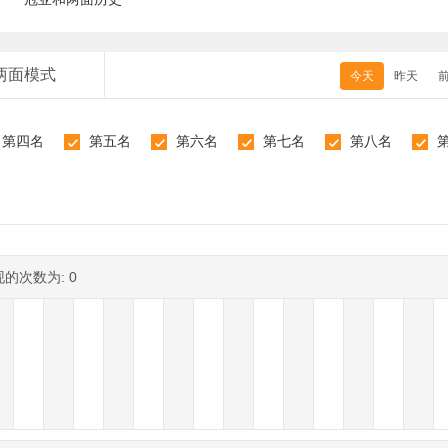
两面模式
今天
昨天
第四名
第五名
第六名
第七名
第八名
5
6
7
8
9
现的次数为:
0