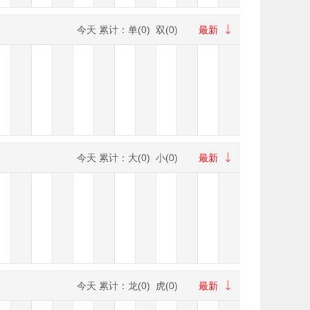
今天
累计：单(
0
) 双(
0
)
最新
今天
累计：大(
0
) 小(
0
)
最新
今天
累计：龙(
0
) 虎(
0
)
最新