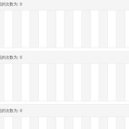
现的次数为:
0
现的次数为:
0
现的次数为:
0