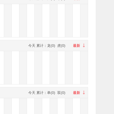
今天
累计：龙(
0
) 虎(
0
)
最新
今天
累计：单(
0
) 双(
0
)
最新