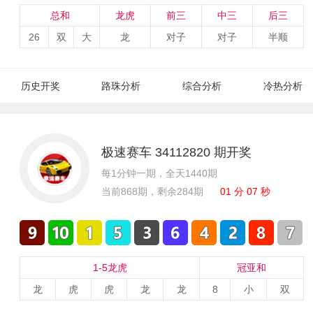
总和
龙虎
前三
中三
后三
26
双
大
龙
对子
对子
半顺
历史开奖
路珠分析
综合分析
冷热分析
极速赛车
34112820
期开奖
每1分钟一期，全天1440期
当前
868
期，剩余
284
期
01
分
07
秒
1-5龙虎
冠亚和
龙
虎
虎
龙
龙
8
小
双