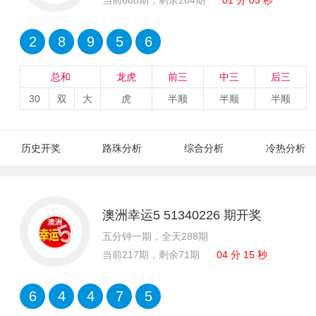
当前
868
期，剩余
284
期
01
分
04
秒
2
8
9
5
6
总和
龙虎
前三
中三
后三
30
双
大
虎
半顺
半顺
半顺
历史开奖
路珠分析
综合分析
冷热分析
澳洲幸运5
51340226
期开奖
五分钟一期，全天288期
当前
217
期，剩余
71
期
04
分
14
秒
6
4
4
7
5