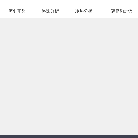
历史开奖
路珠分析
冷热分析
冠亚和走势