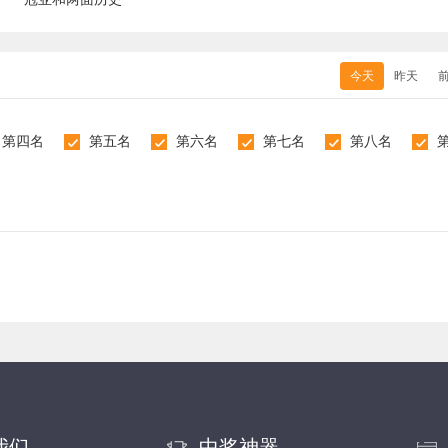
今天
昨天
第四名
第五名
第六名
第七名
第八名
5
6
7
8
9
我们
中奖神器