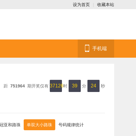
设为首页
|
收藏本站
手机端
37126
39
24
距
751964
期开奖仅有
时
分
秒
冠亚和路珠
单双大小路珠
号码规律统计