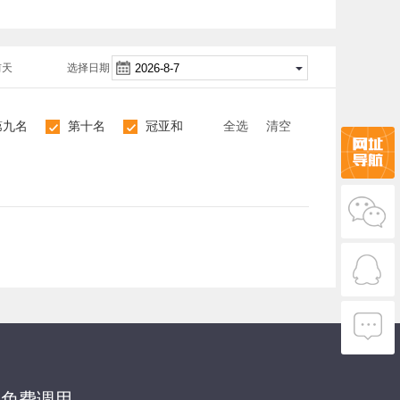
前天
选择日期
第九名
第十名
冠亚和
全选
清空
10
11
免费调用