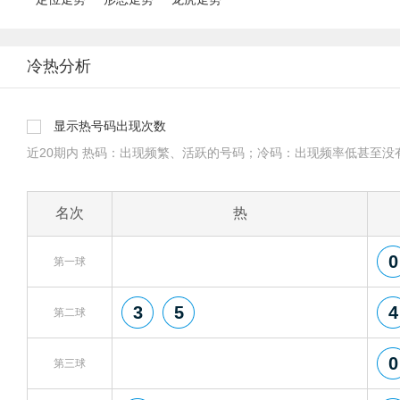
冷热分析
显示热号码出现次数
1
近20期内 热码：出现频繁、活跃的号码；冷码：出现频率低甚至
名次
热
0
第一球
3
5
4
第二球
0
第三球