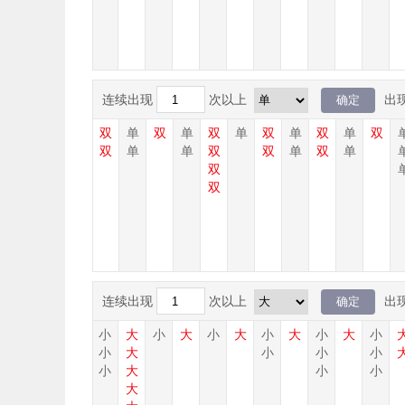
连续出现
次以上
出
双
单
双
单
双
单
双
单
双
单
双
单
双
单
双
双
单
双
双
单
单
双
双
单
双
单
单
双
双
双
双
连续出现
次以上
出
小
大
小
大
小
大
小
大
小
大
小
大
小
大
小
小
大
大
小
大
小
小
小
小
小
大
小
小
小
大