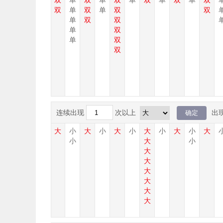
双
单
双
单
双
单
双
单
双
单
双
单
双
单
双
双
单
双
单
双
单
双
双
单
双
双
单
双
单
双
双
连续出现
次以上
出
大
小
大
小
大
小
大
小
大
小
大
小
大
小
大
小
大
小
小
大
小
大
大
大
大
大
大
大
大