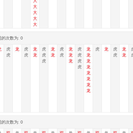
大
大
大
大
大
现的次数为:
0
龙
虎
龙
虎
龙
虎
龙
虎
龙
虎
龙
虎
龙
虎
龙
虎
虎
龙
虎
龙
虎
龙
虎
龙
虎
龙
虎
龙
虎
龙
虎
龙
龙
龙
龙
龙
现的次数为:
0