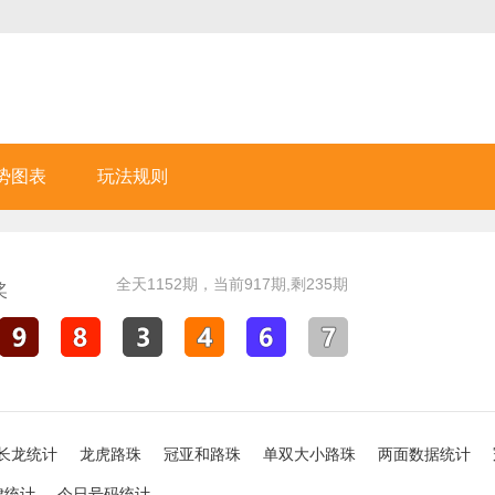
势图表
玩法规则
全天
1152
期，当前
917
期,剩
235
期
奖
长龙统计
龙虎路珠
冠亚和路珠
单双大小路珠
两面数据统计
律统计
今日号码统计