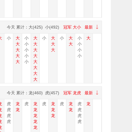
今天
累计：大(
425
) 小(
492
)
冠军
大小
最新
大
小
大
小
大
小
大
小
大
小
大
小
大
小
大
大
大
小
大
小
大
大
小
大
小
大
小
大
小
大
大
大
大
今天
累计：龙(
460
) 虎(
457
)
冠军
龙虎
最新
龙
虎
龙
虎
龙
虎
龙
虎
龙
虎
龙
虎
龙
虎
龙
龙
龙
龙
虎
龙
虎
龙
龙
虎
龙
虎
龙
虎
龙
龙