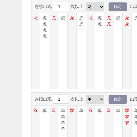
连续出现
次以上
出
龙
虎
龙
虎
龙
虎
龙
虎
龙
虎
龙
虎
龙
虎
龙
龙
虎
龙
虎
虎
虎
龙
龙
龙
虎
虎
龙
虎
连续出现
次以上
出
双
单
双
单
双
单
双
单
双
单
双
单
双
单
双
双
单
单
双
单
双
单