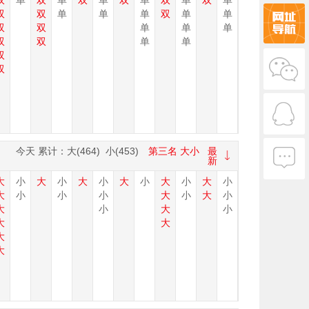
双
单
双
单
双
单
双
单
双
单
双
单
双
双
单
单
单
双
单
单
双
双
单
单
单
双
双
单
单
单
双
双
今天
累计：大(
464
) 小(
453
)
第三名
大小
最
新
大
小
大
小
大
小
大
小
大
小
大
小
大
小
小
小
大
小
大
小
大
小
大
小
大
大
小
大
大