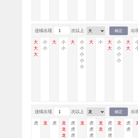
连续出现
次以上
出
大
小
大
小
大
小
大
小
大
小
大
小
大
小
大
大
小
大
小
小
小
大
小
大
大
小
大
小
小
大
小
小
小
连续出现
次以上
出
虎
龙
虎
龙
虎
龙
虎
龙
虎
龙
虎
龙
虎
龙
虎
龙
龙
虎
虎
龙
虎
虎
龙
龙
虎
虎
虎