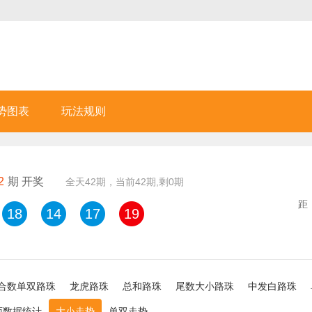
势图表
玩法规则
2
期 开奖
全天
42
期，当前
42
期,剩
0
期
18
14
17
19
合数单双路珠
龙虎路珠
总和路珠
尾数大小路珠
中发白路珠
面数据统计
大小走势
单双走势