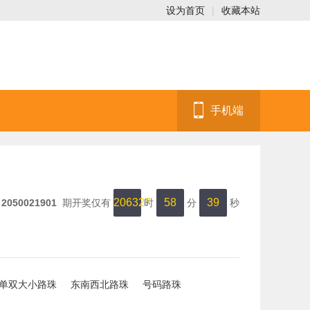
设为首页
|
收藏本站
手机端
206327
58
38
距
2050021901
期开奖仅有
时
分
秒
单双大小路珠
东南西北路珠
号码路珠