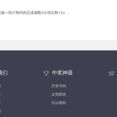
＝统计期内的总遗漏数/(出现次数+1)）。
我们
中奖神器
们
开奖号码
心
走势图表
作
玩法规则
明