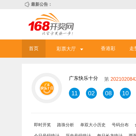
最新公告：
首页
香港彩
走
彩票大厅
广东快乐十分
第
202102084
11
02
08
10
即时开奖
路珠分析
单双大小历史
号码分布
今日号码统计
历史号码统计
每日长龙统计
两