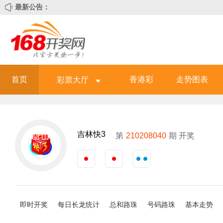
最新公告：
首页
香港彩
走势图表
彩票大厅
吉林快3
第
210208040
期 开奖
即时开奖
每日长龙统计
总和路珠
号码路珠
基本走势