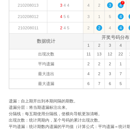
2
210208013
3
4
4
4
2
3
4
210208012
4
5
6
3
1
5
4
210208011
2
4
5
2
2
4
4
开奖号码分布
数据统计
1
2
3
4
出现次数
11
13
12
22
平均遗漏
2
2
2
1
最大连出
4
2
3
7
最大遗漏
6
7
6
5
遗漏：自上期开出到本期间隔的期数。
遗漏分层：将当期遗漏标注出来。
分隔线：每五期使用分隔线，使横向导航更加清晰。
出现次数：统计周期内，某个号码的累计出现次数。
平均遗漏：统计期数内遗漏的平均值（计算公式：平均遗漏＝统计期内