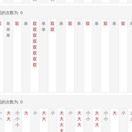
现的次数为:
0
双
单
双
单
双
单
双
单
双
单
双
单
双
单
双
单
双
单
双
单
双
双
双
双
双
双
现的次数为:
0
小
大
小
大
小
大
小
大
小
大
小
大
小
大
小
小
大
小
大
大
大
小
大
小
小
大
大
大
大