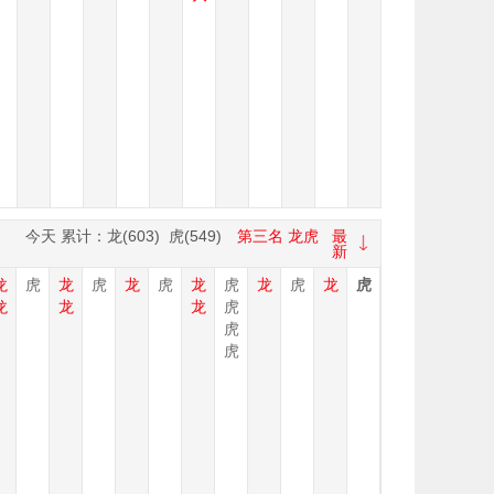
今天
累计：龙(
603
) 虎(
549
)
第三名
龙虎
最
新
龙
虎
龙
虎
龙
虎
龙
虎
龙
虎
龙
虎
龙
龙
龙
虎
虎
虎