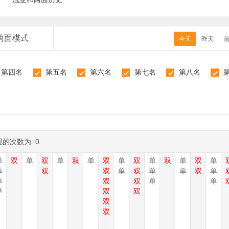
两面模式
今天
昨天
第四名
第五名
第六名
第七名
第八名
5
6
7
8
9
现的次数为:
0
单
双
单
双
单
双
单
双
单
双
单
双
单
双
单
单
双
双
单
双
单
单
双
单
单
双
双
单
单
单
双
双
双
双