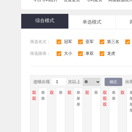
综合模式
单选模式
筛选名次：
冠军
亚军
第三名
1
2
3
4
筛选路珠：
大小
单双
龙虎
2
1
3
连续出现
次以上
出
双
单
双
单
双
单
双
单
双
单
双
单
双
单
双
单
双
单
单
双
单
单
双