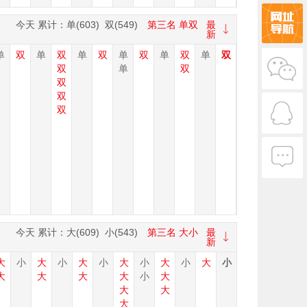
今天
累计：单(
603
) 双(
549
)
第三名
单双
最
新
单
双
单
双
单
双
单
双
单
双
单
双
双
单
双
双
双
双
今天
累计：大(
609
) 小(
543
)
第三名
大小
最
新
大
小
大
小
大
小
大
小
大
小
大
小
大
大
大
大
小
大
大
大
大