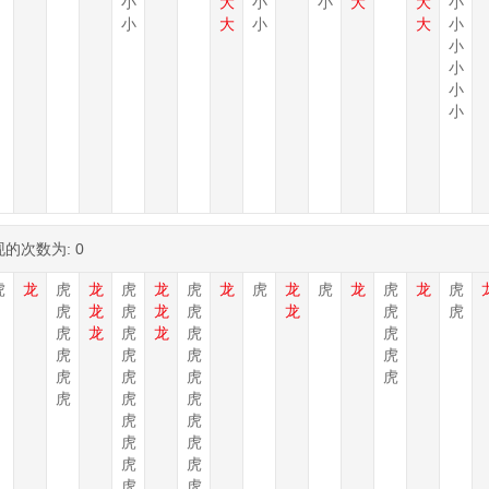
小
大
小
小
大
大
小
小
大
小
大
小
小
小
小
小
现的次数为:
0
虎
龙
虎
龙
虎
龙
虎
龙
虎
龙
虎
龙
虎
龙
虎
虎
龙
虎
龙
虎
龙
虎
虎
虎
龙
虎
龙
虎
虎
虎
虎
虎
虎
虎
虎
虎
虎
虎
虎
虎
虎
虎
虎
虎
虎
虎
虎
虎