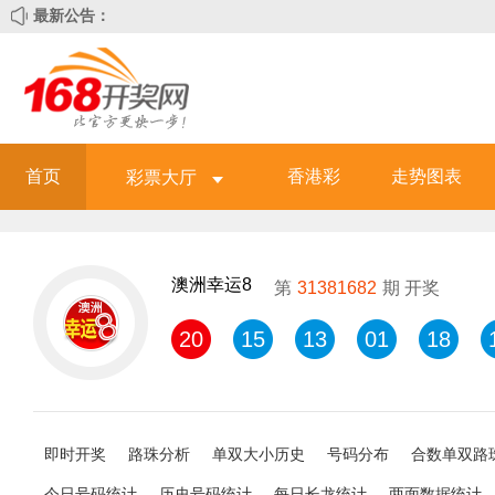
最新公告：
首页
香港彩
走势图表
彩票大厅
澳洲幸运8
第
31381682
期 开奖
20
15
13
01
18
即时开奖
路珠分析
单双大小历史
号码分布
合数单双路
今日号码统计
历史号码统计
每日长龙统计
两面数据统计