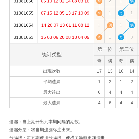
31381656
05
10
12
02
14
08
03
16
奇
2
1
偶
31381655
07
15
12
05
13
17
10
09
奇
1
奇
1
31381654
14
20
07
13
01
11
08
12
1
偶
1
偶
31381653
15
03
06
20
08
18
04
05
奇
1
奇
3
第一位
第二位
统计类型
奇
偶
奇
偶
出现次数
17
13
16
14
平均遗漏
1
2
1
2
最大连出
6
4
4
4
最大遗漏
4
6
4
4
遗漏：自上期开出到本期间隔的期数。
遗漏分层：将当期遗漏标注出来。
分隔线：每五期使用分隔线，使横向导航更加清晰。