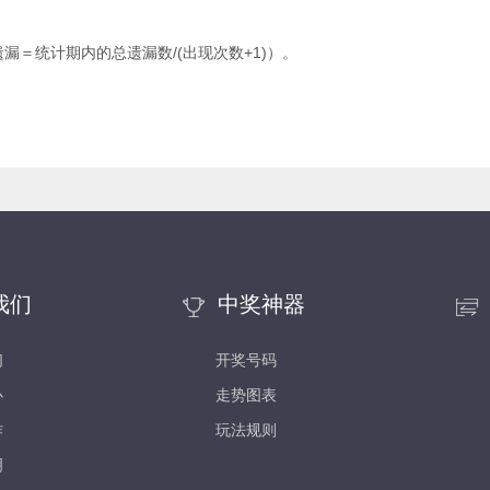
＝统计期内的总遗漏数/(出现次数+1)）。
我们
中奖神器
们
开奖号码
心
走势图表
作
玩法规则
明