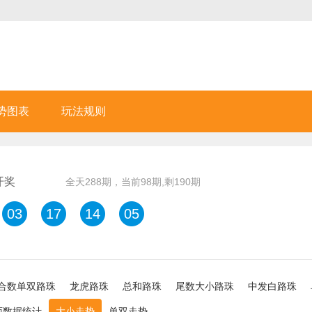
势图表
玩法规则
开奖
全天
288
期，当前
98
期,剩
190
期
03
17
14
05
合数单双路珠
龙虎路珠
总和路珠
尾数大小路珠
中发白路珠
面数据统计
大小走势
单双走势