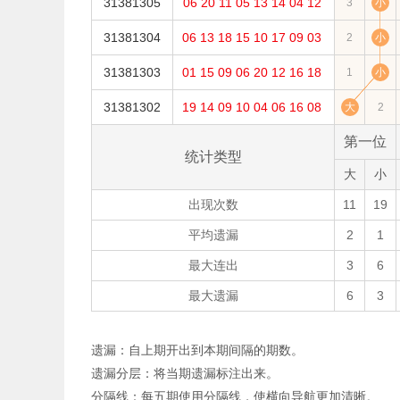
31381305
06
20
11
05
13
14
04
12
3
小
31381304
06
13
18
15
10
17
09
03
2
小
31381303
01
15
09
06
20
12
16
18
1
小
31381302
19
14
09
10
04
06
16
08
大
2
第一位
统计类型
大
小
出现次数
11
19
平均遗漏
2
1
最大连出
3
6
最大遗漏
6
3
遗漏：自上期开出到本期间隔的期数。
遗漏分层：将当期遗漏标注出来。
分隔线：每五期使用分隔线，使横向导航更加清晰。