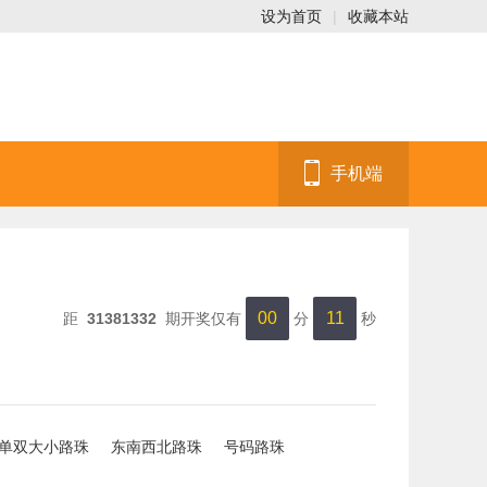
设为首页
|
收藏本站
手机端
00
11
距
31381332
期开奖仅有
分
秒
单双大小路珠
东南西北路珠
号码路珠