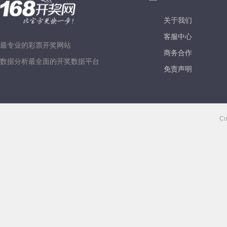
关于我们
客服中心
最专业的彩票开奖网站
商务合作
数据分析最全面的开奖数据平台
免责声明
Co