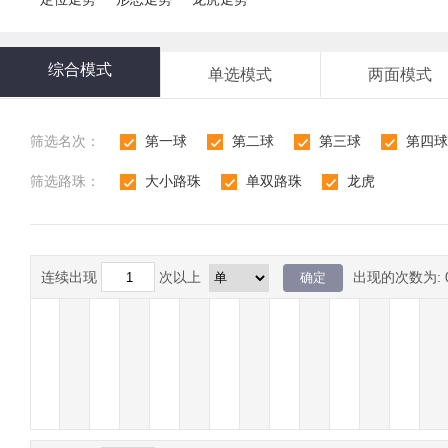
综合模式
单选模式
两面模式
筛选名次：
第一球
第二球
第三球
第四球
1
2
3
4
筛选路珠：
大小路珠
单双路珠
龙虎
2
1
3
连续出现
次以上
出现的次数为: