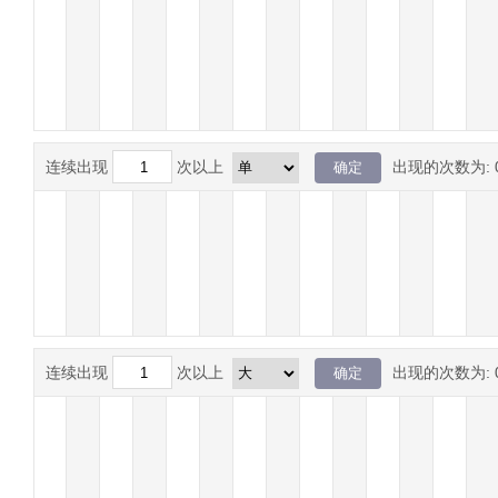
连续出现
次以上
出现的次数为:
连续出现
次以上
出现的次数为: