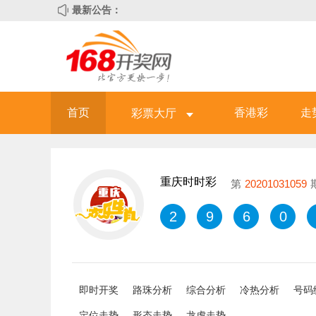
最新公告：
首页
香港彩
走
彩票大厅
重庆时时彩
第
20201031059
2
9
6
0
即时开奖
路珠分析
综合分析
冷热分析
号码
定位走势
形态走势
龙虎走势