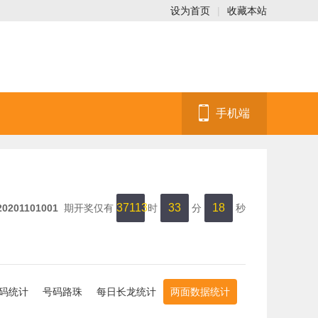
设为首页
|
收藏本站
手机端
37113
33
17
20201101001
期开奖仅有
时
分
秒
码统计
号码路珠
每日长龙统计
两面数据统计