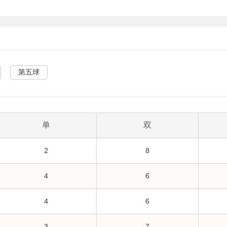
第五球
单
双
2
8
4
6
4
6
3
7