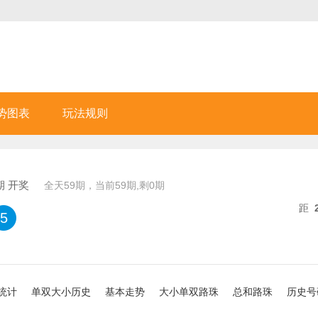
势图表
玩法规则
期 开奖
全天
59
期，当前
59
期,剩
0
期
距
5
统计
单双大小历史
基本走势
大小单双路珠
总和路珠
历史号