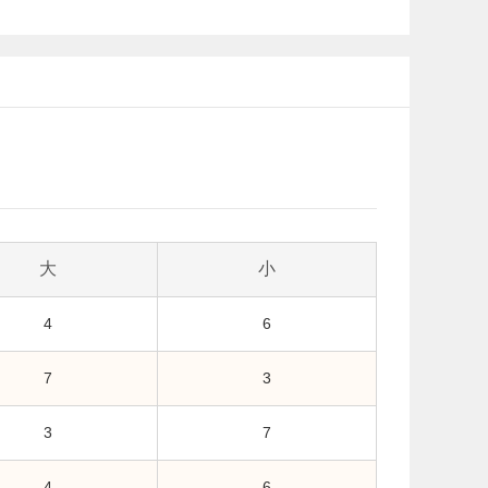
大
小
4
6
7
3
3
7
4
6